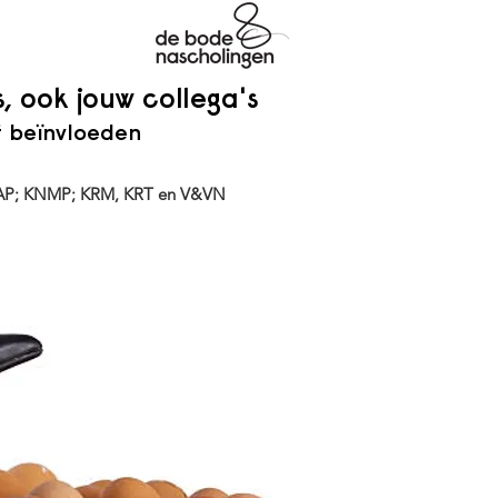
s, ook jouw collega's
f beïnvloeden
DAP; KNMP; KRM, KRT en V&VN