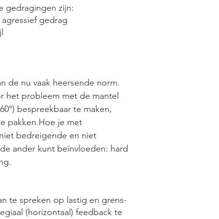
 gedragingen zijn:
l agressief gedrag
l
van de nu vaak heersende norm.
oor het probleem met de mantel
360°) bespreekbaar te maken,
te pakken.Hoe je met
iet bedreigende en niet
 de ander kunt beïnvloeden: hard
ng.
an te spreken op lastig en grens-
legiaal (horizontaal) feedback te