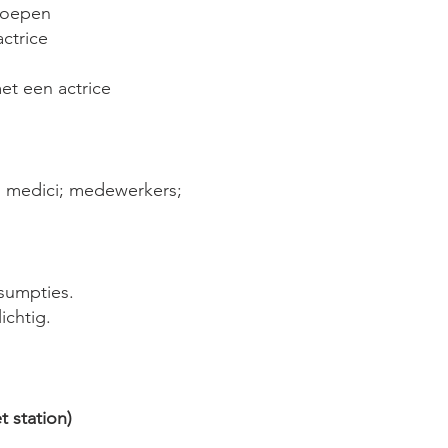
roepen
actrice
t een actrice
: medici; medewerkers;
onsumpties.
ichtig.
t station)