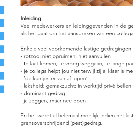
Inleiding
Veel medewerkers en leidinggevenden in de g
als het gaat om het aanspreken van een collega
Enkele veel voorkomende lastige gedragingen z
- rotzooi niet opruimen, niet aanvullen
- te laat komen, te vroeg weggaan, te lange pa
- je collega helpt jou niet terwijl zij al klaar is m
- ‘de kantjes er van af lopen’
- laksheid; gemakzucht; in werktijd privé bellen
- dominant gedrag
- ja zeggen, maar nee doen
En het wordt al helemaal moeilijk indien het last
grensoverschrijdend (pest)gedrag.